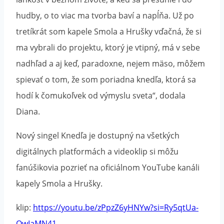
hudby, o to viac ma tvorba baví a napĺňa. Už po
tretíkrát som kapele Smola a Hrušky vďačná, že si
ma vybrali do projektu, ktorý je vtipný, má v sebe
nadhľad a aj keď, paradoxne, nejem mäso, môžem
spievať o tom, že som poriadna knedľa, ktorá sa
hodí k čomukoľvek od výmyslu sveta“, dodala
Diana.
Nový singel Knedľa je dostupný na všetkých
digitálnych platformách a videoklip si môžu
fanúšikovia pozrieť na oficiálnom YouTube kanáli
kapely Smola a Hrušky.
klip:
https://youtu.be/zPpzZ6yHNYw?si=Ry5qtUa-
OwIaMN41