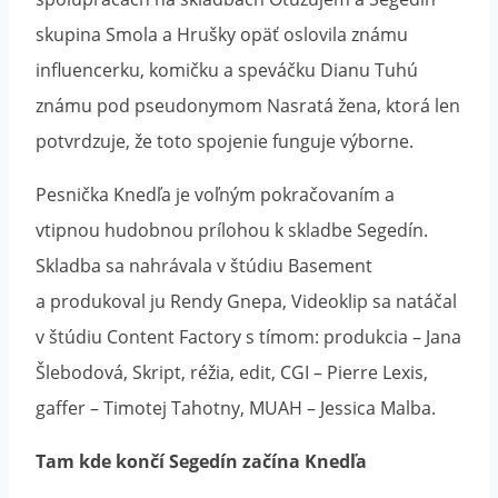
skupina Smola a Hrušky opäť oslovila známu
influencerku, komičku a speváčku Dianu Tuhú
známu pod pseudonymom Nasratá žena, ktorá len
potvrdzuje, že toto spojenie funguje výborne.
Pesnička Knedľa je voľným pokračovaním a
vtipnou hudobnou prílohou k skladbe Segedín.
Skladba sa nahrávala v štúdiu Basement
a produkoval ju Rendy Gnepa, Videoklip sa natáčal
v štúdiu Content Factory s tímom: produkcia – Jana
Šlebodová, Skript, réžia, edit, CGI – Pierre Lexis,
gaffer – Timotej Tahotny, MUAH – Jessica Malba.
Tam kde končí Segedín začína Knedľa