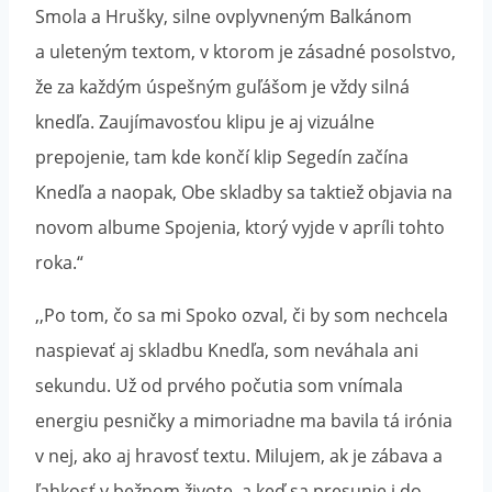
Smola a Hrušky, silne ovplyvneným Balkánom
a uleteným textom, v ktorom je zásadné posolstvo,
že za každým úspešným guľášom je vždy silná
knedľa. Zaujímavosťou klipu je aj vizuálne
prepojenie, tam kde končí klip Segedín začína
Knedľa a naopak, Obe skladby sa taktiež objavia na
novom albume Spojenia, ktorý vyjde v apríli tohto
roka.“
,,Po tom, čo sa mi Spoko ozval, či by som nechcela
naspievať aj skladbu Knedľa, som neváhala ani
sekundu. Už od prvého počutia som vnímala
energiu pesničky a mimoriadne ma bavila tá irónia
v nej, ako aj hravosť textu. Milujem, ak je zábava a
ľahkosť v bežnom živote, a keď sa presunie i do