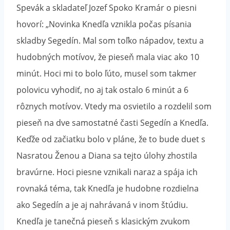
Spevák a skladateľ Jozef Spoko Kramár o piesni
hovorí: „Novinka Knedľa vznikla počas písania
skladby Segedín. Mal som toľko nápadov, textu a
hudobných motívov, že pieseň mala viac ako 10
minút. Hoci mi to bolo ľúto, musel som takmer
polovicu vyhodiť, no aj tak ostalo 6 minút a 6
rôznych motívov. Vtedy ma osvietilo a rozdelil som
pieseň na dve samostatné časti Segedín a Knedľa.
Keďže od začiatku bolo v pláne, že to bude duet s
Nasratou Ženou a Diana sa tejto úlohy zhostila
bravúrne. Hoci piesne vznikali naraz a spája ich
rovnaká téma, tak Knedľa je hudobne rozdielna
ako Segedín a je aj nahrávaná v inom štúdiu.
Knedľa je tanečná pieseň s klasickým zvukom