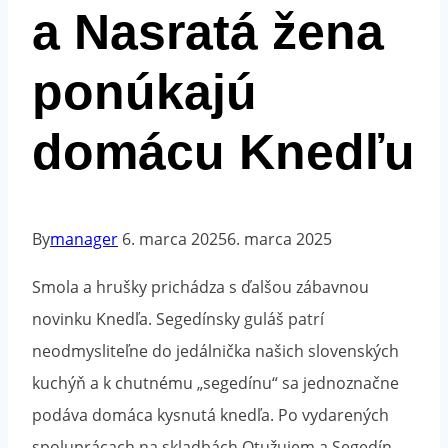
a Nasratá žena
ponúkajú
domácu Knedľu
By
manager
6. marca 2025
6. marca 2025
Smola a hrušky prichádza s ďalšou zábavnou
novinku Knedľa. Segedínsky guláš patrí
neodmysliteľne do jedálnička našich slovenských
kuchýň a k chutnému „segedínu“ sa jednoznačne
podáva domáca kysnutá knedľa. Po vydarených
spoluprácach na skladbách Otužujem a Segedín