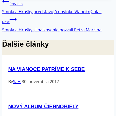
Navigácia
Previous
v
Smola a Hrušky predstavujú novinku Vianočný hlas
článku
Next
Smola a Hrušky si na kosenie pozvali Petra Marcina
Ďalšie články
NA VIANOCE PATRÍME K SEBE
By
SaH
30. novembra 2017
NOVÝ ALBUM ČIERNOBIELY