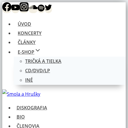
Skip
to
ÚVOD
content
KONCERTY
ČLÁNKY
E-SHOP
TRIČKÁ A TIELKA
CD/DVD/LP
INÉ
DISKOGRAFIA
BIO
ČLENOVIA