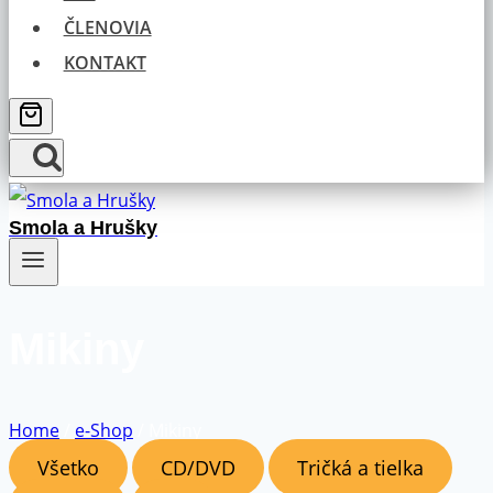
ČLENOVIA
KONTAKT
Smola a Hrušky
Mikiny
Home
/
e-Shop
/
Mikiny
Všetko
CD/DVD
Tričká a tielka