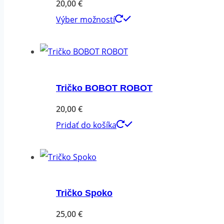
20,00
€
si
Tento
Výber možností
môžete
produkt
vybrať
má
na
viacero
stránke
variantov.
Tričko BOBOT ROBOT
produktu.
Možnosti
20,00
€
si
Pridať do košíka
môžete
vybrať
na
stránke
Tričko Spoko
produktu.
25,00
€