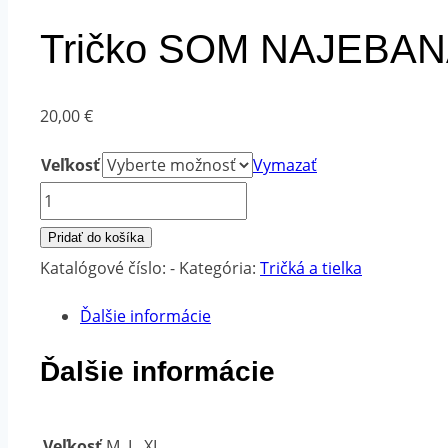
Tričko SOM NAJEBANÁ 
20,00
€
Veľkosť
Vymazať
množstvo
Tričko
Pridať do košíka
SOM
Katalógové číslo:
-
Kategória:
Tričká a tielka
NAJEBANÁ
Ďalšie informácie
dámske
fialové
Ďalšie informácie
-
biely
Veľkosť
M, L, XL