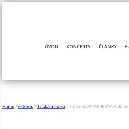
Skip
to
content
ÚVOD
KONCERTY
ČLÁNKY
E
Home
/
e-Shop
/
Tričká a tielka
/
Tričko SOM NAJEBANÁ dámske 