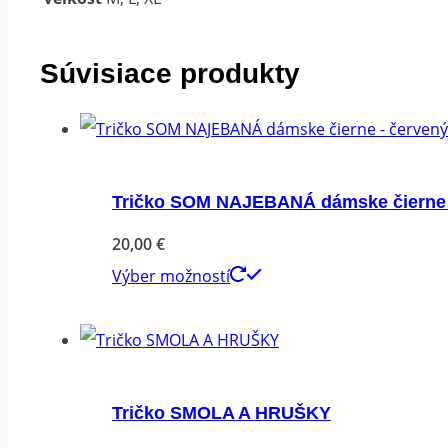
nápis
Súvisiace produkty
Tričko SOM NAJEBANÁ dámske čierne 
20,00
€
Tento
Výber možností
produkt
má
viacero
variantov.
Tričko SMOLA A HRUŠKY
Možnosti